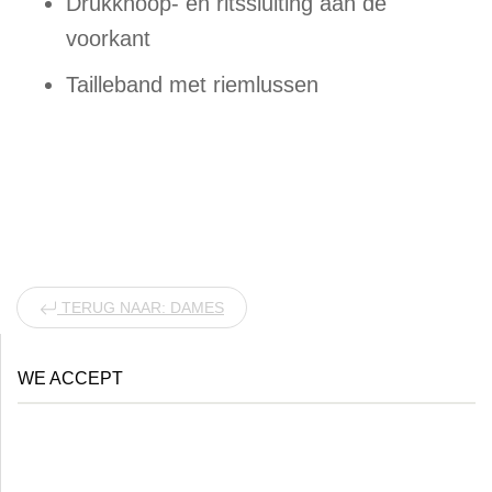
Drukknoop- en ritssluiting aan de
voorkant
Tailleband met riemlussen
TERUG NAAR: DAMES
WE ACCEPT